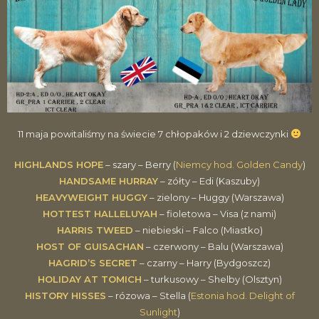
11 maja powitaliśmy na świecie 7 chłopaków i 2 dziewczynki
HIGHLANDS HOPE
– szary – Berry (
Niemcy hod. Golden Candy
)
HANDSAME HURRAY
– zółty – Edi (Kaszuby)
HEAVYWEIGHT HUGGY
– zielony – Huggy (Warszawa)
HOTTEST HALLELUYAH
– fioletowa – Visa (z nami)
HARRIS TWEED
– niebieski – Falco (Miastko)
HOST OF GUISACHAN
– czerwony – Balu (Warszawa)
HAGRID’S SECRET
– czarny – Harry (Bydgoszcz)
HOLIDAY AT TOMICH
– turkusowy – Shelby (Olsztyn)
HISTORY HISSES
– rózowa – Stella (
Estonia hod. Delight of
Sunlight
)